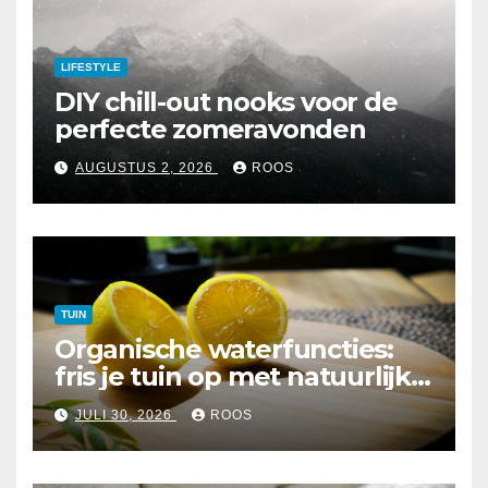
LIFESTYLE
DIY chill-out nooks voor de
perfecte zomeravonden
AUGUSTUS 2, 2026
ROOS
TUIN
Organische waterfuncties:
fris je tuin op met natuurlijke
elementen
JULI 30, 2026
ROOS