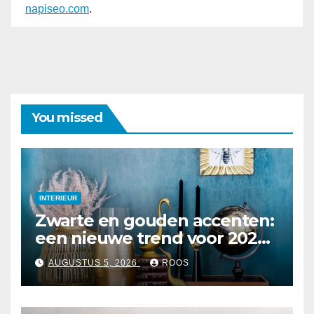
napiseo.com
.
You missed
INTERIEUR
Zwarte en gouden accenten:
een nieuwe trend voor 2026
interieurs
AUGUSTUS 5, 2026
ROOS