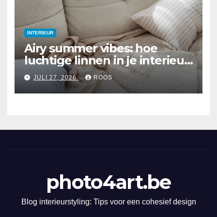
INTERIEUR
Airy summer vibes: hoe
luchtige linnen in je interieur
te integreren
JULI 27, 2026
ROOS
photo4art.be
Blog interieurstyling: Tips voor een cohesief design