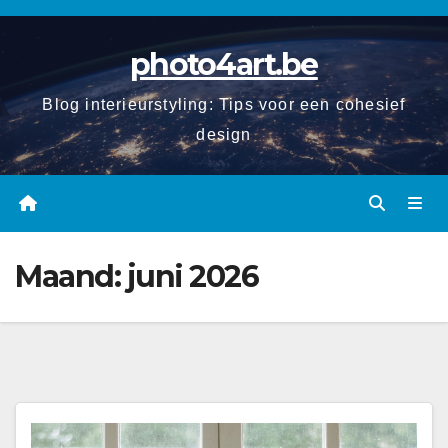
Spring
naar
photo4art.be
de
inhoud
Blog interieurstyling: Tips voor een cohesief
design
Maand:
juni 2026