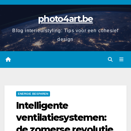
Spring
naar
photo4art.be
de
inhoud
Blog interieurstyling: Tips voor een cohesief
design
ENERGIE BESPAREN
Intelligente
ventilatiesystemen:
de zomerse revolutie