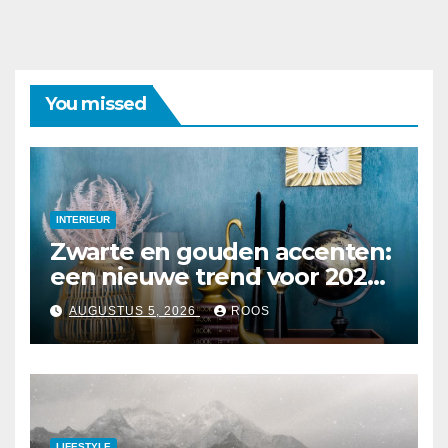
You missed
INTERIEUR
Zwarte en gouden accenten:
een nieuwe trend voor 2026
interieurs
AUGUSTUS 5, 2026
ROOS
LIFESTYLE