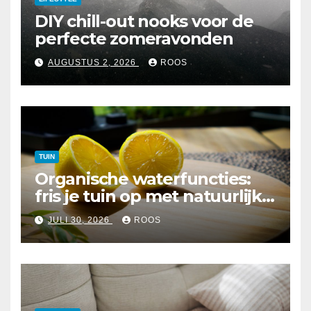
DIY chill-out nooks voor de
perfecte zomeravonden
AUGUSTUS 2, 2026
ROOS
TUIN
Organische waterfuncties:
fris je tuin op met natuurlijke
elementen
JULI 30, 2026
ROOS