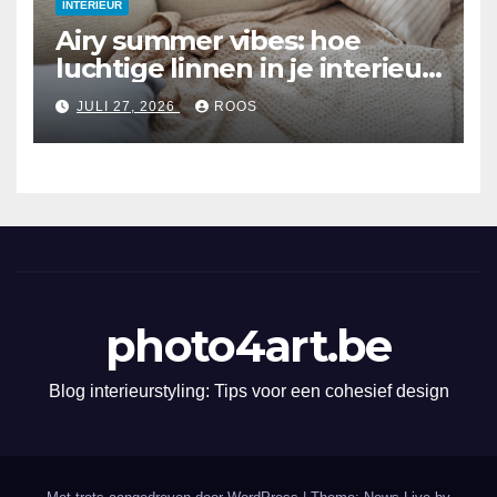
INTERIEUR
Airy summer vibes: hoe
luchtige linnen in je interieur
te integreren
JULI 27, 2026
ROOS
photo4art.be
Blog interieurstyling: Tips voor een cohesief design