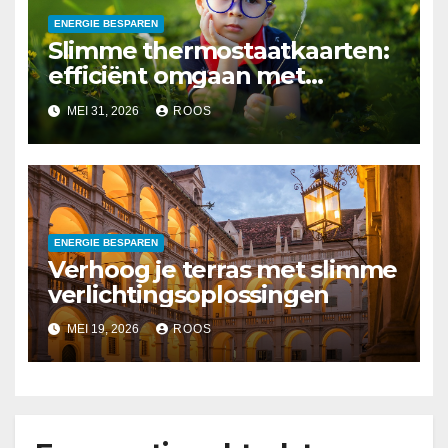
ENERGIE BESPAREN
Slimme thermostaatkaarten:
efficiënt omgaan met
thuiscomfort
MEI 31, 2026
ROOS
ENERGIE BESPAREN
Verhoog je terras met slimme
verlichtingsoplossingen
MEI 19, 2026
ROOS