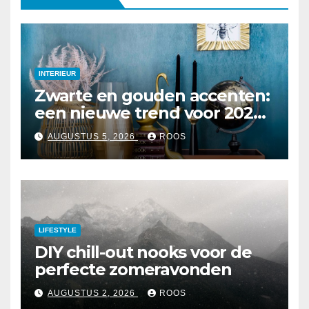
INTERIEUR
Zwarte en gouden accenten:
een nieuwe trend voor 2026
interieurs
AUGUSTUS 5, 2026
ROOS
LIFESTYLE
DIY chill-out nooks voor de
perfecte zomeravonden
AUGUSTUS 2, 2026
ROOS