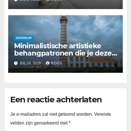
INTERIEUR
Minimalistische artistieke
behangpatronen die je deze
zomer kunt proberen
JUL 20, 2026
ROOS
Een reactie achterlaten
Je e-mailadres zal niet getoond worden.
Vereiste
velden zijn gemarkeerd met
*