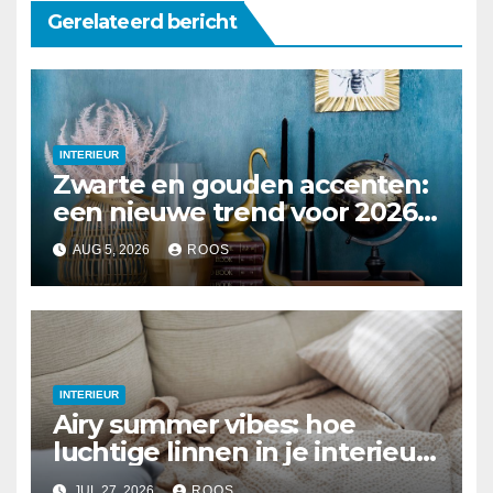
Gerelateerd bericht
INTERIEUR
Zwarte en gouden accenten:
een nieuwe trend voor 2026
interieurs
AUG 5, 2026
ROOS
INTERIEUR
Airy summer vibes: hoe
luchtige linnen in je interieur
te integreren
JUL 27, 2026
ROOS