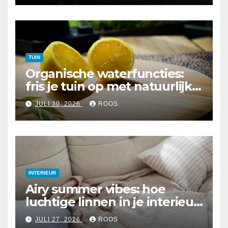
TUIN
Organische waterfuncties:
fris je tuin op met natuurlijke
elementen
JULI 30, 2026
ROOS
INTERIEUR
Airy summer vibes: hoe
luchtige linnen in je interieur
te integreren
JULI 27, 2026
ROOS