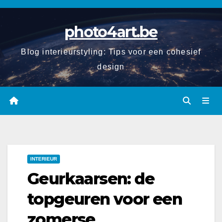
Spring
naar
photo4art.be
de
inhoud
Blog interieurstyling: Tips voor een cohesief
design
INTERIEUR
Geurkaarsen: de
topgeuren voor een
zomerse