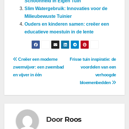
Schoonheid in Eigen Tuin
Slim Watergebruik: Innovaties voor de
Milieubewuste Tuinier
Ouders en kinderen samen: creëer een
educatieve moestuin in de lente
Berichtnavigatie
Creëer een moderne
Frisse tuin inspiratie: de
zwemvijver: een zwembad
voordelen van een
en vijver in één
verhoogde
bloemenbedden
Door
Roos