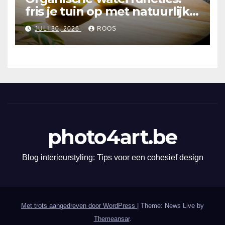
fris je tuin op met natuurlijke
elementen
JULI 30, 2026
ROOS
photo4art.be
Blog interieurstyling: Tips voor een cohesief design
Met trots aangedreven door WordPress
|
Theme: News Live by
Themeansar
.