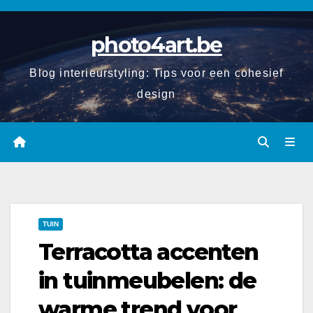
Spring
naar
photo4art.be
de
inhoud
Blog interieurstyling: Tips voor een cohesief
design
TUIN
Terracotta accenten
in tuinmeubelen: de
warme trend voor