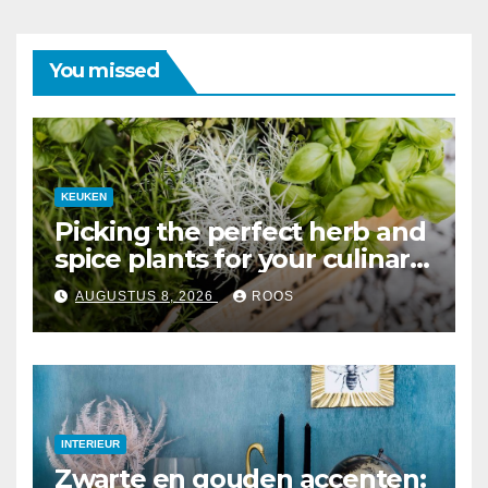
You missed
KEUKEN
Picking the perfect herb and
spice plants for your culinary
garden
AUGUSTUS 8, 2026
ROOS
INTERIEUR
Zwarte en gouden accenten: