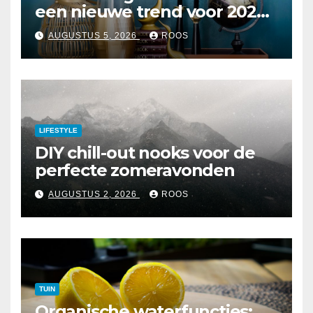
een nieuwe trend voor 2026
interieurs
AUGUSTUS 5, 2026
ROOS
LIFESTYLE
DIY chill-out nooks voor de
perfecte zomeravonden
AUGUSTUS 2, 2026
ROOS
TUIN
Organische waterfuncties: