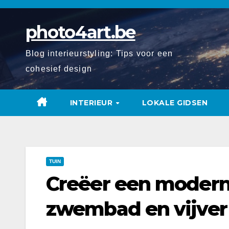
Spring
naar
photo4art.be
de
inhoud
Blog interieurstyling: Tips voor een
cohesief design
INTERIEUR
LOKALE GIDSEN
TUIN
Creëer een modern
zwembad en vijver