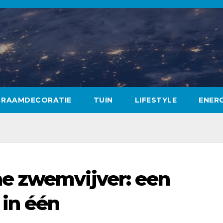
RAAMDECORATIE
TUIN
LIFESTYLE
ENERG
e zwemvijver: een
 in één