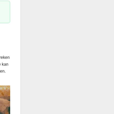
breken
e kan
en.