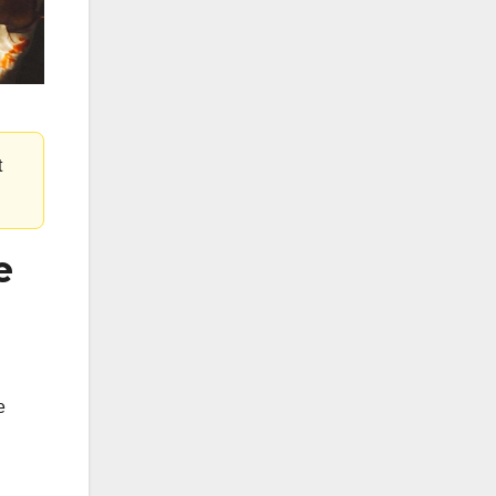
t
e
e