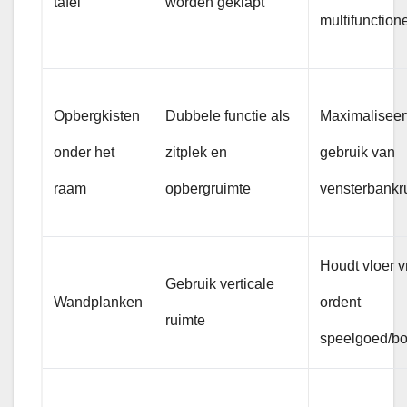
tafel
worden geklapt
multifunction
Opbergkisten
Dubbele functie als
Maximaliseer
onder het
zitplek en
gebruik van
raam
opbergruimte
vensterbankr
Houdt vloer vr
Gebruik verticale
Wandplanken
ordent
ruimte
speelgoed/b