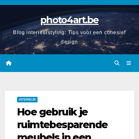
Spring
naar
photo4art.be
de
inhoud
Blog interieurstyling: Tips voor een cohesief
design
INTERIEUR
Hoe gebruik je
ruimtebesparende
meubels in een