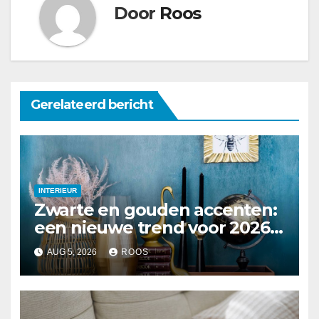
Door
Roos
Gerelateerd bericht
INTERIEUR
Zwarte en gouden accenten:
een nieuwe trend voor 2026
interieurs
AUG 5, 2026
ROOS