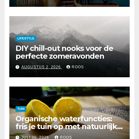
LIFESTYLE
DIY chill-out nooks voor de
perfecte zomeravonden
AUGUSTUS 2, 2026
ROOS
TUIN
Organische waterfuncties:
fris je tuin op met natuurlijke
elementen
JULI 30, 2026
ROOS