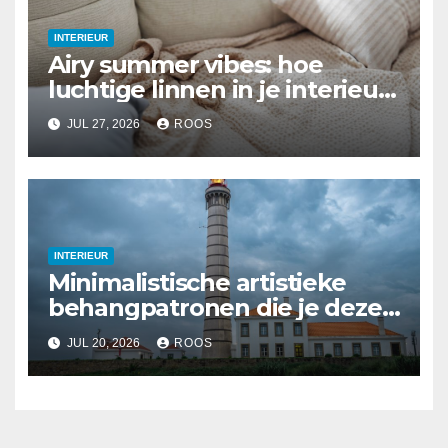
INTERIEUR
Airy summer vibes: hoe
luchtige linnen in je interieur
te integreren
JUL 27, 2026
ROOS
INTERIEUR
Minimalistische artistieke
behangpatronen die je deze
zomer kunt proberen
JUL 20, 2026
ROOS