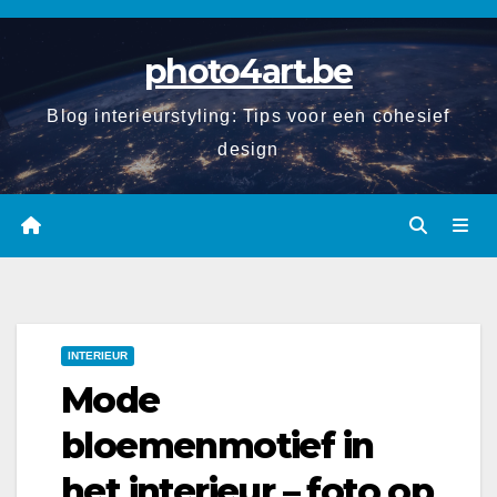
Spring
naar
photo4art.be
de
inhoud
Blog interieurstyling: Tips voor een cohesief
design
INTERIEUR
Mode
bloemenmotief in
het interieur – foto op