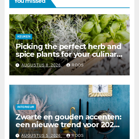
You missed
KEUKEN
Picking the perfect herb and
spice plants for your culinary
garden
AUGUSTUS 8, 2026
ROOS
INTERIEUR
Zwarte en gouden accenten:
een nieuwe trend voor 2026
interieurs
AUGUSTUS 5, 2026
ROOS