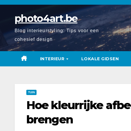
Spring
naar
photo4art.be
de
inhoud
Blog interieurstyling: Tips voor een
cohesief design
INTERIEUR
LOKALE GIDSEN
TUIN
Hoe kleurrijke afbe
brengen