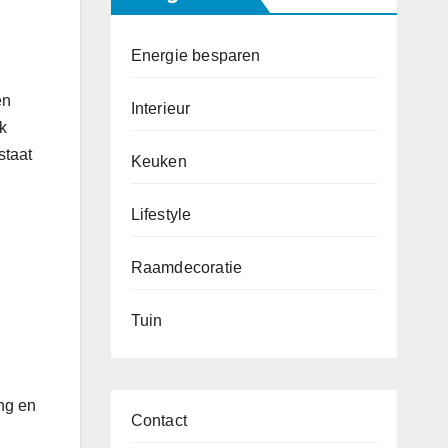
Energie besparen
en
Interieur
ok
staat
Keuken
Lifestyle
Raamdecoratie
Tuin
ing en
Contact