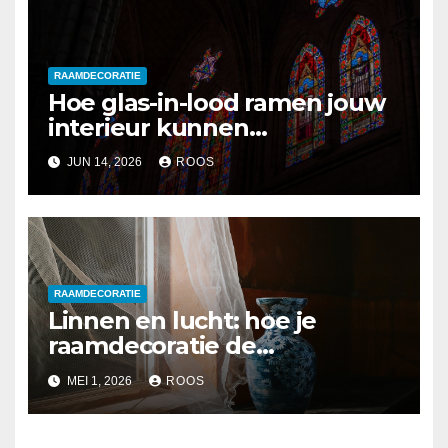
RAAMDECORATIE
Hoe glas-in-lood ramen jouw
interieur kunnen
transformeren
JUN 14, 2026
ROOS
RAAMDECORATIE
Linnen en lucht: hoe je
raamdecoratie de
luchtkwaliteit verbetert
MEI 1, 2026
ROOS