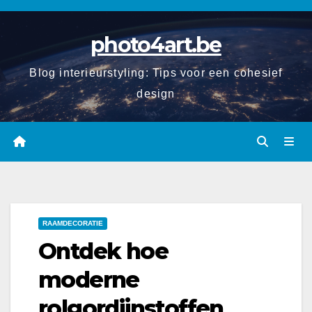
Spring
naar
photo4art.be
de
inhoud
Blog interieurstyling: Tips voor een cohesief
design
RAAMDECORATIE
Ontdek hoe
moderne
rolgordijnstoffen