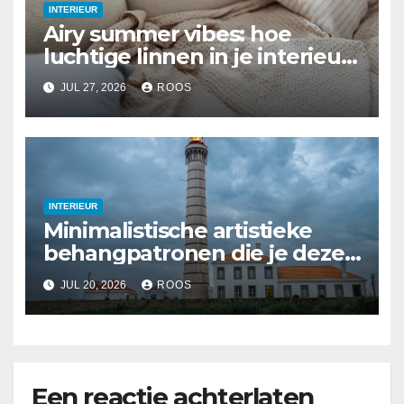
INTERIEUR
Airy summer vibes: hoe
luchtige linnen in je interieur
te integreren
JUL 27, 2026
ROOS
INTERIEUR
Minimalistische artistieke
behangpatronen die je deze
zomer kunt proberen
JUL 20, 2026
ROOS
Een reactie achterlaten