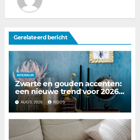
Gerelateerd bericht
INTERIEUR
Zwarte en gouden accenten:
een nieuwe trend voor 2026
interieurs
AUG 5, 2026
ROOS