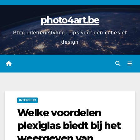
Spring
naar
photo4art.be
de
inhoud
Blog interieurstyling: Tips voor een cohesief
design
INTERIEUR
Welke voordelen
plexiglas biedt bij het
weergeven van