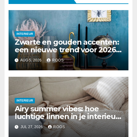
INTERIEUR
Zwarte en gouden accenten:
een nieuwe trend voor 2026
interieurs
AUG 5, 2026
ROOS
INTERIEUR
Airy summer vibes: hoe
luchtige linnen in je interieur
te integreren
JUL 27, 2026
ROOS