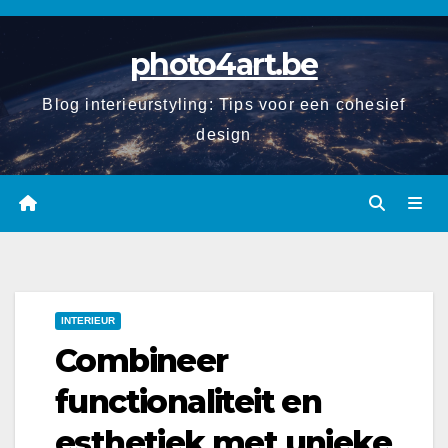
Spring
naar
photo4art.be
de
inhoud
Blog interieurstyling: Tips voor een cohesief
design
INTERIEUR
Combineer
functionaliteit en
esthetiek met unieke