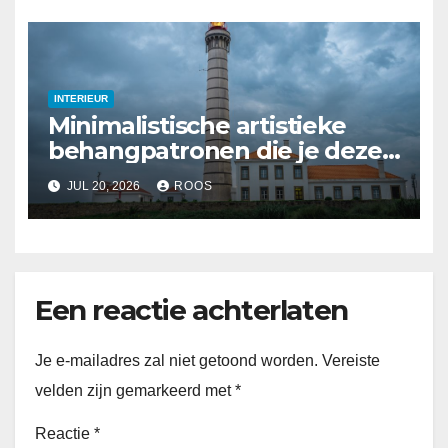
INTERIEUR
Minimalistische artistieke
behangpatronen die je deze
zomer kunt proberen
JUL 20, 2026
ROOS
Een reactie achterlaten
Je e-mailadres zal niet getoond worden.
Vereiste
velden zijn gemarkeerd met
*
Reactie
*