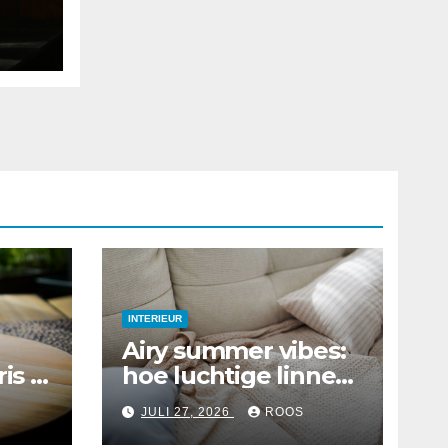
de
INTERIEUR
Airy summer vibes:
is je
hoe luchtige linnen
in je interieur te
JULI 27, 2026
ROOS
integreren