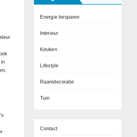
Energie besparen
Interieur
kleur
Keuken
 ook
 in
Lifestyle
en,
Raamdecoratie
Tuin
‘s
Contact
er