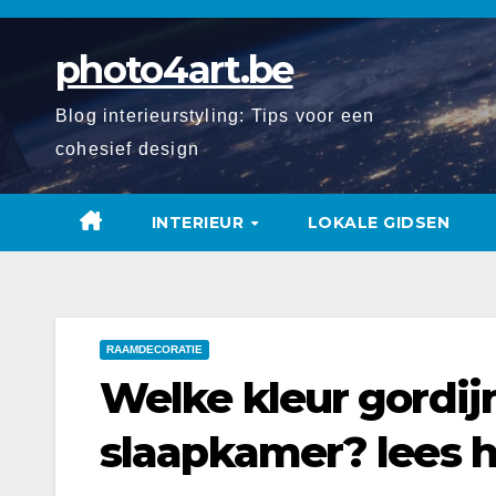
Spring
naar
photo4art.be
de
inhoud
Blog interieurstyling: Tips voor een
cohesief design
INTERIEUR
LOKALE GIDSEN
RAAMDECORATIE
Welke kleur gordij
slaapkamer? lees 