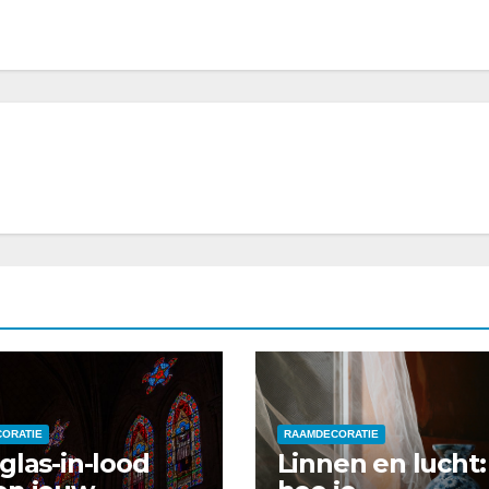
ORATIE
RAAMDECORATIE
glas-in-lood
Linnen en lucht: