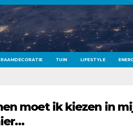
RAAMDECORATIE
TUIN
LIFESTYLE
ENERG
nen moet ik kiezen in mi
hier…