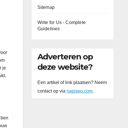
Sitemap
Write for Us - Complete
Guidelines
voor
Adverteren op
 om
deze website?
 je
kt.
Een artikel of link plaatsen? Neem
contact op via
napiseo.com
.
s ben
jouw