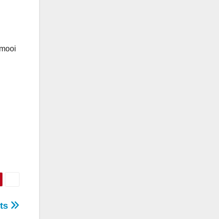
 mooi
.
nts