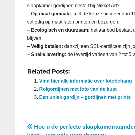
slaapkamer gordijnen bestelt bij Nikkel Art?
–
Op maat gemaakt:
met de keuze uit meer dan 10
volledig op maat laten printen en bezorgen.
–
Ecologisch en duurzaam:
het aanbod bestaat u
blijven.
–
Veilig betalen:
dankzij een SSL-certificaat zijn j
–
Snelle levering:
de levertijd varieert van 2 tot 
Related Posts:
Vind hier alle informatie over fotobehang
Rolgordijnen met foto van de kust
Een uniek gordijn – gordijnen met prints
Berichtnavigatie
Hoe u de perfecte slaapkamerraamdec
kiest – een gids voor dromers