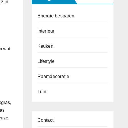
zijn
Energie besparen
Interieur
Keuken
m wat
Lifestyle
Raamdecoratie
Tuin
sgras,
ras
euze
Contact