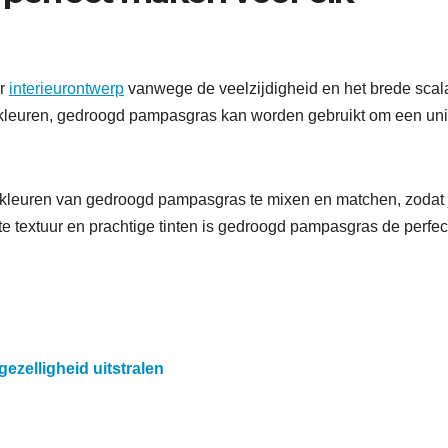
or
interieurontwerp
vanwege de veelzijdigheid en het brede scal
fde kleuren, gedroogd pampasgras kan worden gebruikt om een un
en kleuren van gedroogd pampasgras te mixen en matchen, zodat 
te textuur en prachtige tinten is gedroogd pampasgras de perfec
ezelligheid uitstralen