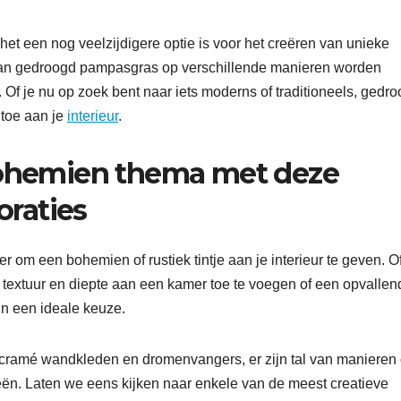
et een nog veelzijdigere optie is voor het creëren van unieke
ur kan gedroogd pampasgras op verschillende manieren worden
 Of je nu op zoek bent naar iets moderns of traditioneels, gedr
 toe aan je
interieur
.
 bohemien thema met deze
raties
m een bohemien of rustiek tintje aan je interieur te geven. Of
textuur en diepte aan een kamer toe te voegen of een opvallen
jn een ideale keuze.
cramé wandkleden en dromenvangers, er zijn tal van manieren
eeën. Laten we eens kijken naar enkele van de meest creatieve