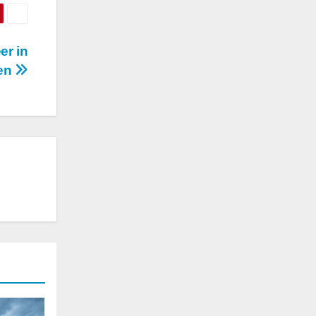
er in
ren