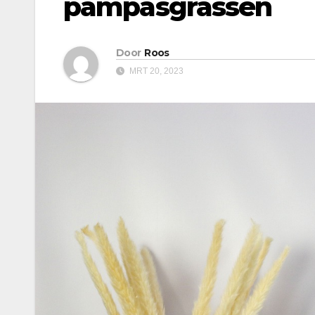
pampasgrassen
Door
Roos
MRT 20, 2023