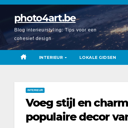
Spring
naar
photo4art.be
de
inhoud
Blog interieurstyling: Tips voor een
cohesief design
INTERIEUR
LOKALE GIDSEN
INTERIEUR
Voeg stijl en charm
populaire decor v