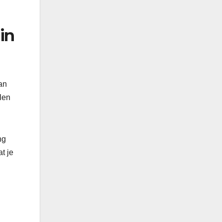
in
an
len
ng
t je