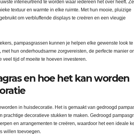
ste interieurtrend te worden waar iedereen het over heeft. Ze 
ieke textuur en warmte in elke ruimte. Met hun mooie, pluizige
bruikt om verbluffende displays te creëren en een vleugje
lassiekers, pampasgrassen kunnen je helpen elke gewenste look te
, met hun onderhoudsarme zorgvereisten, de perfecte manier o
e veel tijd of moeite te hoeven investeren.
gras en hoe het kan worden
oratie
 geworden in huisdecoratie. Het is gemaakt van gedroogd pampa
 om prachtige decoratieve stukken te maken. Gedroogd pampasg
werpen en arrangementen te creëren, waardoor het een ideale k
s willen toevoegen.