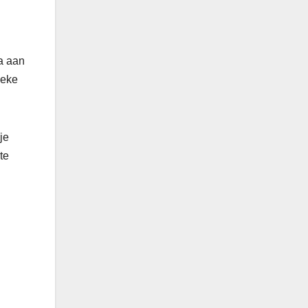
a aan
ieke
je
te