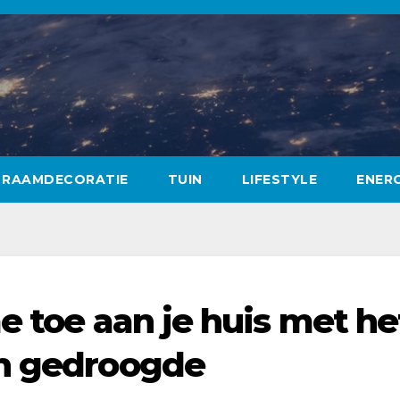
RAAMDECORATIE
TUIN
LIFESTYLE
ENERG
e toe aan je huis met he
an gedroogde