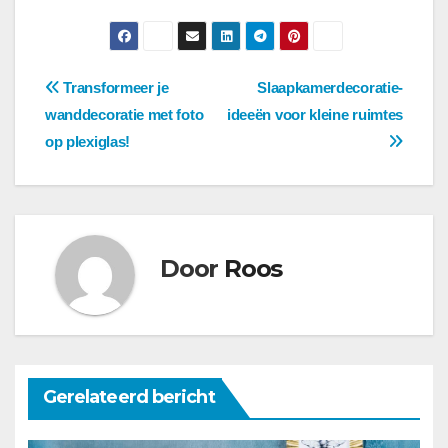
Berichtnavigatie
Transformeer je
Slaapkamerdecoratie-
wanddecoratie met foto
ideeën voor kleine ruimtes
op plexiglas!
Door
Roos
Gerelateerd bericht