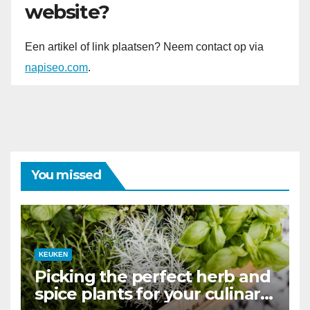
website?
Een artikel of link plaatsen? Neem contact op via
napiseo.com
.
You missed
KEUKEN
Picking the perfect herb and
spice plants for your culinary