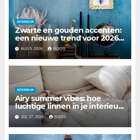
INTERIEUR
Zwarte en gouden accenten:
een nieuwe trend voor 2026
interieurs
AUG 5, 2026
ROOS
INTERIEUR
Airy summer vibes: hoe
luchtige linnen in je interieur
te integreren
JUL 27, 2026
ROOS