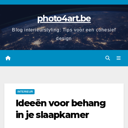
Spring
naar
photo4art.be
de
inhoud
Blog interieurstyling: Tips voor een cohesief
design
INTERIEUR
Ideeën voor behang
in je slaapkamer