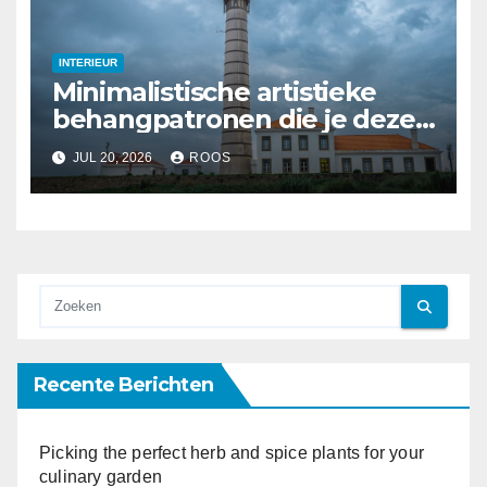
INTERIEUR
Minimalistische artistieke
behangpatronen die je deze
zomer kunt proberen
JUL 20, 2026
ROOS
Recente Berichten
Picking the perfect herb and spice plants for your
culinary garden