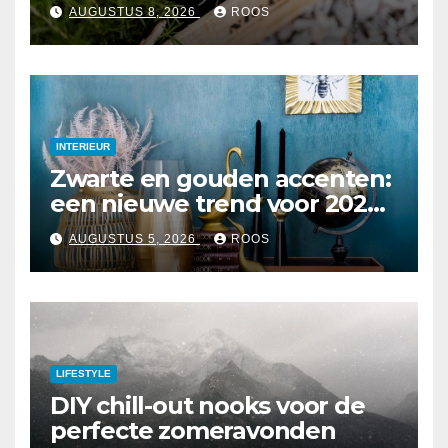
garden
AUGUSTUS 8, 2026
ROOS
INTERIEUR
Zwarte en gouden accenten:
een nieuwe trend voor 2026
interieurs
AUGUSTUS 5, 2026
ROOS
LIFESTYLE
DIY chill-out nooks voor de
perfecte zomeravonden